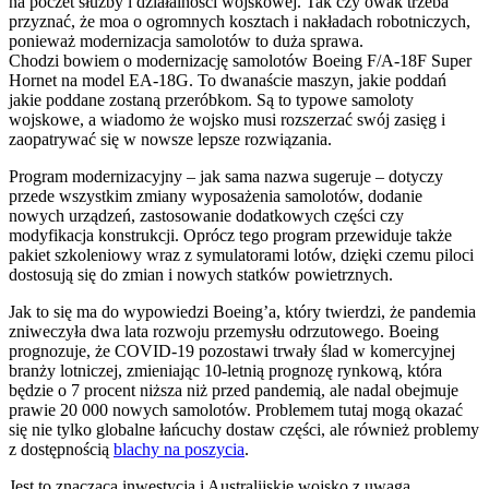
na poczet służby i działalności wojskowej. Tak czy owak trzeba
przyznać, że moa o ogromnych kosztach i nakładach robotniczych,
ponieważ modernizacja samolotów to duża sprawa.
Chodzi bowiem o modernizację samolotów Boeing F/A-18F Super
Hornet na model EA-18G. To dwanaście maszyn, jakie poddań
jakie poddane zostaną przeróbkom. Są to typowe samoloty
wojskowe, a wiadomo że wojsko musi rozszerzać swój zasięg i
zaopatrywać się w nowsze lepsze rozwiązania.
Program modernizacyjny – jak sama nazwa sugeruje – dotyczy
przede wszystkim zmiany wyposażenia samolotów, dodanie
nowych urządzeń, zastosowanie dodatkowych części czy
modyfikacja konstrukcji. Oprócz tego program przewiduje także
pakiet szkoleniowy wraz z symulatorami lotów, dzięki czemu piloci
dostosują się do zmian i nowych statków powietrznych.
Jak to się ma do wypowiedzi Boeing’a, który twierdzi, że pandemia
zniweczyła dwa lata rozwoju przemysłu odrzutowego. Boeing
prognozuje, że COVID-19 pozostawi trwały ślad w komercyjnej
branży lotniczej, zmieniając 10-letnią prognozę rynkową, która
będzie o 7 procent niższa niż przed pandemią, ale nadal obejmuje
prawie 20 000 nowych samolotów. Problemem tutaj mogą okazać
się nie tylko globalne łańcuchy dostaw części, ale również problemy
z dostępnością
blachy na poszycia
.
Jest to znacząca inwestycja i Australijskie wojsko z uwagą