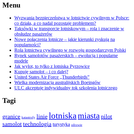
Menu
Wyzwania bezpieczeństwa w lotnictwie cywilnym w Polsce:
co działa, a co nadal pozostaje problemem?
Taksówki w transporcie lotniskowym – rola i znaczenie w
obsłudze pasażerów
Nowe połączenia lotnicze – jakie kierunki zyskują na
popularności?
Rola lotnictwa cywilnego w rozwoju gospodarczym Polski
Rynek samolotów pasażerskich – ewolucja i popularne
modele
Jak wylot, to tylko z lotniska Pyrzowice
Kupuję samolot – i co dalej?
United States Air Force „Thunderbirds”
Wielka modernizacja australijskich Boeingów
ULC akceptuje indywidualny tok szkolenia lotniczego
Tagi
lotniska
miasta
granice
linie
pilot
katastrofy
samolot
technologia
turystyka
zdrowie