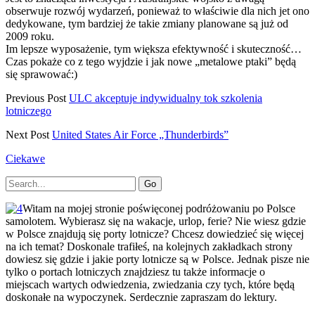
obserwuje rozwój wydarzeń, ponieważ to właściwie dla nich jet ono
dedykowane, tym bardziej że takie zmiany planowane są już od
2009 roku.
Im lepsze wyposażenie, tym większa efektywność i skuteczność…
Czas pokaże co z tego wyjdzie i jak nowe „metalowe ptaki” będą
się sprawować:)
Previous Post
ULC akceptuje indywidualny tok szkolenia
lotniczego
Next Post
United States Air Force „Thunderbirds”
Ciekawe
Primary
Search
for:
Sidebar
Witam na mojej stronie poświęconej podróżowaniu po Polsce
samolotem. Wybierasz się na wakacje, urlop, ferie? Nie wiesz gdzie
w Polsce znajdują się porty lotnicze? Chcesz dowiedzieć się więcej
na ich temat? Doskonale trafiłeś, na kolejnych zakładkach strony
dowiesz się gdzie i jakie porty lotnicze są w Polsce. Jednak pisze nie
tylko o portach lotniczych znajdziesz tu także informacje o
miejscach wartych odwiedzenia, zwiedzania czy tych, które będą
doskonałe na wypoczynek. Serdecznie zapraszam do lektury.