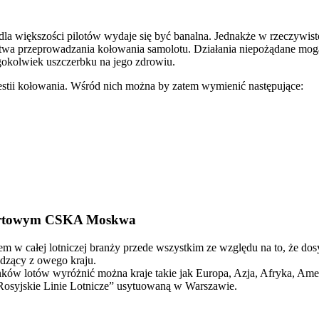
la większości pilotów wydaje się być banalna. Jednakże w rzeczywistości
stwa przeprowadzania kołowania samolotu. Działania niepożądane mogą
gokolwiek uszczerbku na jego zdrowiu.
westii kołowania. Wśród nich można by zatem wymienić następujące:
portowym CSKA Moskwa
em w całej lotniczej branży przede wszystkim ze względu na to, że dosyć
odzący z owego kraju.
runków lotów wyróżnić można kraje takie jak Europa, Azja, Afryka, A
– Rosyjskie Linie Lotnicze” usytuowaną w Warszawie.