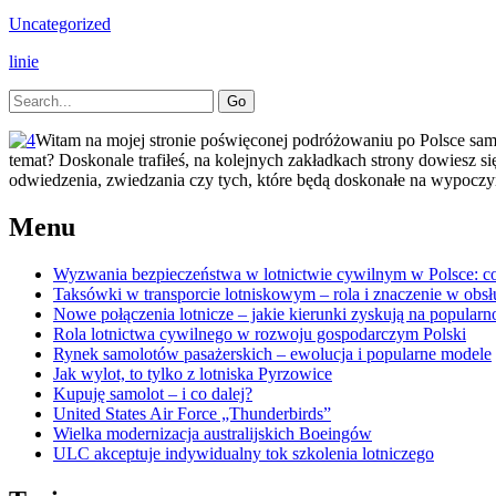
i
Uncategorized
CSKA
Moskwa
linie
Primary
Search
for:
Sidebar
Witam na mojej stronie poświęconej podróżowaniu po Polsce samol
temat? Doskonale trafiłeś, na kolejnych zakładkach strony dowiesz się
odwiedzenia, zwiedzania czy tych, które będą doskonałe na wypoczyn
Menu
Wyzwania bezpieczeństwa w lotnictwie cywilnym w Polsce: co 
Taksówki w transporcie lotniskowym – rola i znaczenie w obs
Nowe połączenia lotnicze – jakie kierunki zyskują na popularn
Rola lotnictwa cywilnego w rozwoju gospodarczym Polski
Rynek samolotów pasażerskich – ewolucja i popularne modele
Jak wylot, to tylko z lotniska Pyrzowice
Kupuję samolot – i co dalej?
United States Air Force „Thunderbirds”
Wielka modernizacja australijskich Boeingów
ULC akceptuje indywidualny tok szkolenia lotniczego