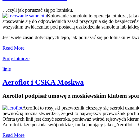
na
popularności?
…czyli jak poruszać się po lotnisku.
Kołowanie samolotu to operacja lotnicza, jaka d
stosowanie się do odpowiednich zasad przyczynia się do bezpieczeń
wszystkim uwidaczniać pod postacią uszkodzenia samolotu lub jakie
Jest wiele zasad dotyczących tego, jak poruszać się po lotnisku w k
Kołowanie
Read More
samolotu
Porty lotnicze
linie
Aeroflot i CSKA Moskwa
Aeroflot podpisał umowę z moskiewskim klubem s
Aeroflot to rosyjski przewoźnik cieszący się szeroki uznani
pewnością można stwierdzić, że jest to największy przewoźnik poch
Oferta tych linii jest dosyć szeroka, ponieważ wśród rejsowych kie
Aeroflot także posiada swój oddział, funkcjonujący jako „Aeroflot 
Aeroflot
Read More