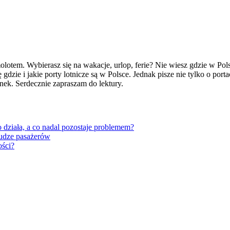
otem. Wybierasz się na wakacje, urlop, ferie? Nie wiesz gdzie w Polsc
 gdzie i jakie porty lotnicze są w Polsce. Jednak pisze nie tylko o port
ek. Serdecznie zapraszam do lektury.
działa, a co nadal pozostaje problemem?
łudze pasażerów
ości?