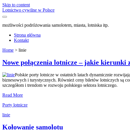
Skip to content
Lotnictwo cywilne w Polsce
możliwości podróżowania samolotem, miasta, lotniska itp.
Strona główna
Kontakt
Home
>
linie
Tag:
Nowe połączenia lotnicze – jakie kierunki
<span>linie</span>
Polskie porty lotnicze w ostatnich latach dynamicznie rozwij
biznesowych i turystycznych. Również ceny biletów lotniczych są cora
szczegółom i trendom w rozwoju polskiego sektora lotniczego.
Nowe
Read More
połączenia
Porty lotnicze
lotnicze
–
linie
jakie
kierunki
Kołowanie samolotu
zyskują